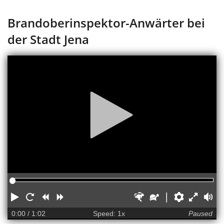
Brandoberinspektor-Anwärter bei
der Stadt Jena
Media
player
Play
Restart
Rewind
Forward
Faster
Slower
Preference
Enter
Vol
full
0:00
/ 1:02
Speed: 1x
Paused