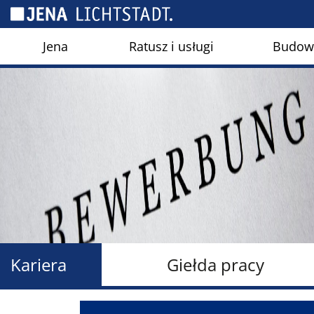
Panel zarządzania plikami cookies
Jena
Ratusz i usługi
Budown
Kariera
Giełda pracy