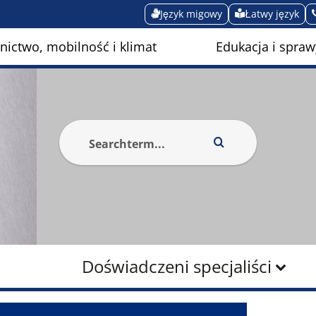
Język migowy
Łatwy język
ictwo, mobilność i klimat
Edukacja i spraw
Doświadczeni specjaliści