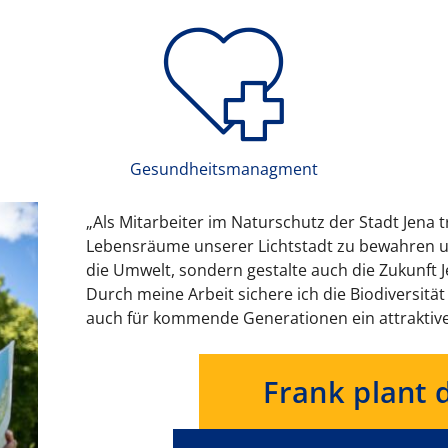
Gesundheitsmanagment
„Als Sozialarbeiterin bei der Stadt Jena unterstü
Familien dabei, ihren Alltag zu meistern und ne
Arbeit ist geprägt von Vertrauen, Zuhören und
dazu bei, dass unsere Stadt nicht nur lebenswe
gerecht bleibt.“
Maria begleitet Mensche
herausfordernden Lebe