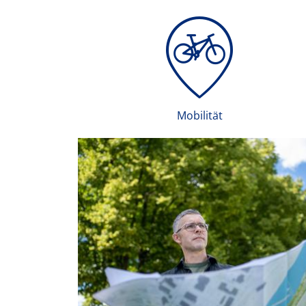
Mobilität
türlichen
cht nur
te Stadt.
e Stadt
orgen.