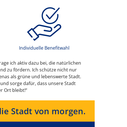
Individuelle Benefitwahl
tze ich Kinder, Jugendliche und
ue Perspektiven zu entwickeln. Meine
 gemeinsamen Lösungen. So trage ich
rt, sondern auch solidarisch und
n in
nslagen.