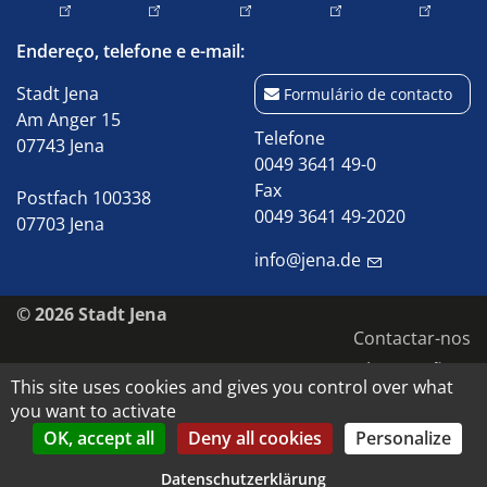
Endereço, telefone e e-mail:
Stadt Jena
Formulário de contacto
Am Anger 15
Telefone
07743 Jena
0049 3641 49-0
Fax
Postfach 100338
0049 3641 49-2020
07703 Jena
info@jena.de
© 2026 Stadt Jena
Contactar-nos
Impressão
This site uses cookies and gives you control over what
Acessibilidade
you want to activate
Proteção de dados
OK, accept all
Deny all cookies
Personalize
Direitos de autor e de imagem
Datenschutzerklärung