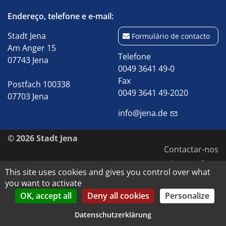
Endereço, telefone e e-mail:
Stadt Jena
Formulário de contacto
Am Anger 15
Telefone
07743 Jena
0049 3641 49-0
Fax
Postfach 100338
0049 3641 49-2020
07703 Jena
info@jena.de
© 2026 Stadt Jena
Contactar-nos
Impressão
This site uses cookies and gives you control over what
Acessibilidade
you want to activate
Proteção de dados
OK, accept all
Deny all cookies
Personalize
Direitos de autor e de imagem
Datenschutzerklärung
Datenschutz-Einstellungen anpassen