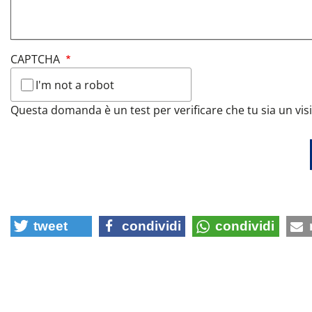
CAPTCHA
I'm not a robot
tweet
condividi
condividi