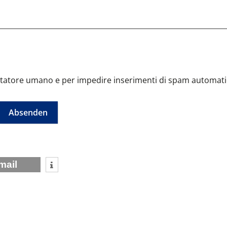
Questa domanda è un test per verificare che tu sia un visitatore umano e per impedire inserimenti di spam
mail